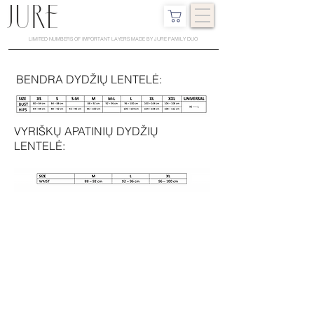
LIMITED NUMBERS OF IMPORTANT LAYERS MADE BY JURE FAMILY DUO
BENDRA DYDŽIŲ LENTELĖ:
VYRIŠKŲ APATINIŲ DYDŽIŲ
LENTELĖ: